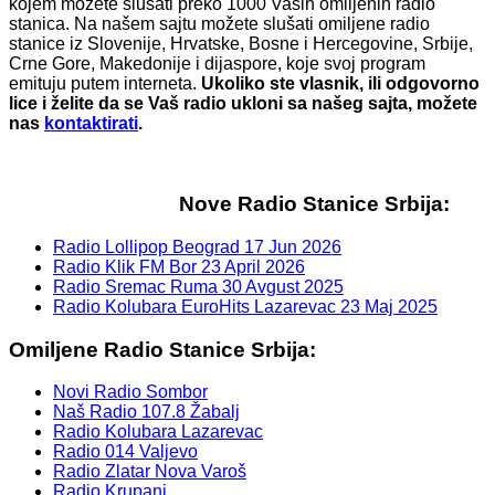
kojem možete slušati preko 1000 Vaših omiljenih radio
stanica. Na našem sajtu možete slušati omiljene radio
stanice iz Slovenije, Hrvatske, Bosne i Hercegovine, Srbije,
Crne Gore, Makedonije i dijaspore, koje svoj program
emituju putem interneta.
Ukoliko ste vlasnik, ili odgovorno
lice i želite da se Vaš radio ukloni sa našeg sajta, možete
nas
kontaktirati
.
Nove Radio Stanice Srbija:
Radio Lollipop Beograd
17 Jun 2026
Radio Klik FM Bor
23 April 2026
Radio Sremac Ruma
30 Avgust 2025
Radio Kolubara EuroHits Lazarevac
23 Maj 2025
Omiljene Radio Stanice Srbija:
Novi Radio Sombor
Naš Radio 107.8 Žabalj
Radio Kolubara Lazarevac
Radio 014 Valjevo
Radio Zlatar Nova Varoš
Radio Krupanj