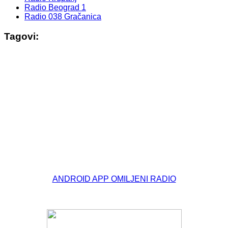
Radio Beograd 1
Radio 038 Gračanica
Tagovi:
© Free
Joomla! 3 Modules
- by
VinaGecko.com
ANDROID APP OMILJENI RADIO