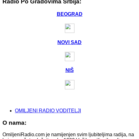
Radio Po Gradovima Srbija:
BEOGRAD
NOVI SAD
NIŠ
OMILJENI RADIO VODITELJI
O nama:
OmiljeniRadio.com je namijenjen svim ljubiteljima radija, na