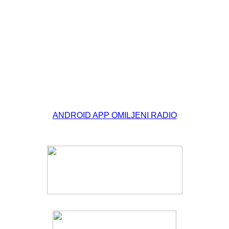
© Free
Joomla! 3 Modules
- by
VinaGecko.com
ANDROID APP OMILJENI RADIO