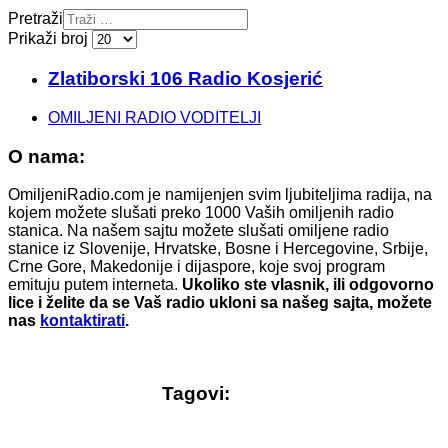
Pretraži
Prikaži broj
Zlatiborski 106 Radio Kosjerić
OMILJENI RADIO VODITELJI
O nama:
OmiljeniRadio.com je namijenjen svim ljubiteljima radija, na
kojem možete slušati preko 1000 Vaših omiljenih radio
stanica. Na našem sajtu možete slušati omiljene radio
stanice iz Slovenije, Hrvatske, Bosne i Hercegovine, Srbije,
Crne Gore, Makedonije i dijaspore, koje svoj program
emituju putem interneta.
Ukoliko ste vlasnik, ili odgovorno
lice i želite da se Vaš radio ukloni sa našeg sajta, možete
nas
kontaktirati
.
Tagovi: