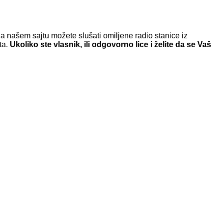
a našem sajtu možete slušati omiljene radio stanice iz
ta.
Ukoliko ste vlasnik, ili odgovorno lice i želite da se Vaš