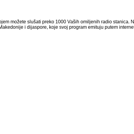
ojem možete slušati preko 1000 Vaših omiljenih radio stanica. N
Makedonije i dijaspore, koje svoj program emituju putem interne