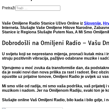
Pretraži
Vaše Omiljene Radio Stanice Uživo Online iz
Slovenije
,
Hr
Interneta. Slušajte Vaše Omiljene Hitove Narodne, Zabavne
Stanice iz Regiona Slušajte Putem Nas, A Mi Smo Omilje
Dobrodošli na Omiljeni Radio – Vašu Dn
U svijetu koji se neprestano mijenja, pronaći kutak mira i 
struju pozitivnih vibracija, pažljivo odabrane muzike i sa
Vjerujemo u moć zvuka da transformiše dan, da podstakne os
da je svaki novi dan nova prilika za rast i radost. Bez obzi
opustite uz prijatne tonove,
Omiljeni Radio
je uvijek uz vas
Mi smo više od radija, mi smo vaša podrška, vaš prijatelj 
muzikom i nadom. Jer na
Omiljenom Radiju
, svaki ton je 
Slušajte online Vaš Omiljeni Radio, bilo kada i bilo gdje, i