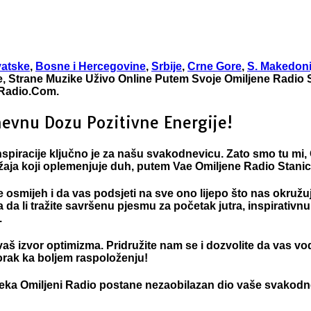
vatske
,
Bosne i Hercegovine
,
Srbije
,
Crne Gore
,
S. Makedoni
, Strane Muzike Uživo Online Putem Svoje Omiljene Radio St
niRadio.Com.
evnu Dozu Pozitivne Energije!
inspiracije ključno je za našu svakodnevicu. Zato smo tu mi,
držaja koji oplemenjuje duh, putem Vae Omiljene Radio Stanic
mijeh i da vas podsjeti na sve ono lijepo što nas okružuje.
ra da li tražite savršenu pjesmu za početak jutra, inspirativn
.
i vaš izvor optimizma. Pridružite nam se i dozvolite da vas
korak ka boljem raspoloženju!
 neka
Omiljeni Radio
postane nezaobilazan dio vaše svako