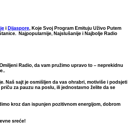
je
i
Dijaspore
, Koje Svoj Program Emituju Uživo Putem
anice. Najpopularnije, Najslušanije i Najbolje Radio
Omiljeni Radio
, da vam pružimo upravo to – neprekidnu
e..
 Naš sajt je osmišljen da vas ohrabri, motiviše i podsjeti
u priču za pauzu na poslu, ili jednostavno želite da se
 vodimo kroz dan ispunjen pozitivnom energijom, dobrom
dnevne sreće!