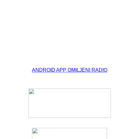
© Free
Joomla! 3 Modules
- by
VinaGecko.com
ANDROID APP OMILJENI RADIO