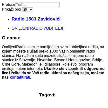
Pretraži
Prikaži broj
Radio 1503 Zavidovići
OMILJENI RADIO VODITELJI
O nama:
OmiljeniRadio.com je namijenjen svim ljubiteljima radija, na
kojem možete slušati preko 1000 Vaših omiljenih radio
stanica. Na našem sajtu možete slušati omiljene radio
stanice iz Slovenije, Hrvatske, Bosne i Hercegovine, Srbije,
Crne Gore, Makedonije i dijaspore, koje svoj program
emituju putem interneta.
Ukoliko ste vlasnik, ili odgovorno
lice i želite da se Vaš radio ukloni sa našeg sajta, možete
nas
kontaktirati
.
Tagovi: