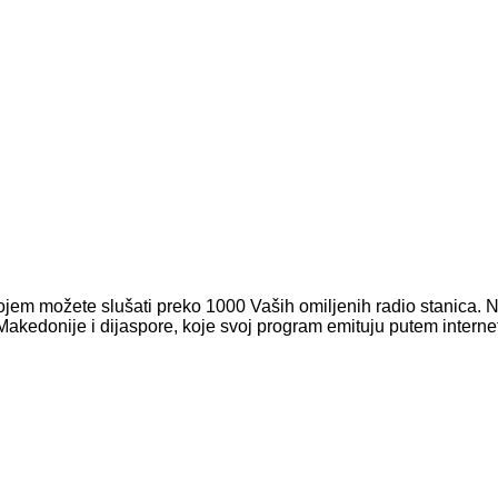
ojem možete slušati preko 1000 Vaših omiljenih radio stanica. N
Makedonije i dijaspore, koje svoj program emituju putem interne