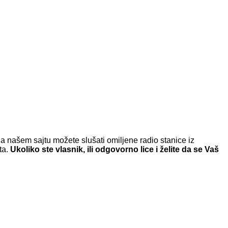
a našem sajtu možete slušati omiljene radio stanice iz
ta.
Ukoliko ste vlasnik, ili odgovorno lice i želite da se Vaš