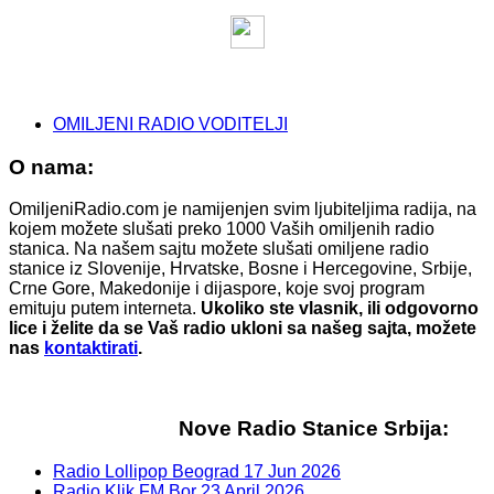
OMILJENI RADIO VODITELJI
O nama:
OmiljeniRadio.com je namijenjen svim ljubiteljima radija, na
kojem možete slušati preko 1000 Vaših omiljenih radio
stanica. Na našem sajtu možete slušati omiljene radio
stanice iz Slovenije, Hrvatske, Bosne i Hercegovine, Srbije,
Crne Gore, Makedonije i dijaspore, koje svoj program
emituju putem interneta.
Ukoliko ste vlasnik, ili odgovorno
lice i želite da se Vaš radio ukloni sa našeg sajta, možete
nas
kontaktirati
.
Nove Radio Stanice Srbija:
Radio Lollipop Beograd
17 Jun 2026
Radio Klik FM Bor
23 April 2026