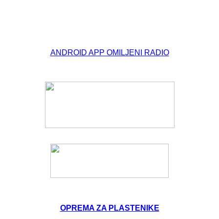
© Free
Joomla! 3 Modules
- by
VinaGecko.com
ANDROID APP OMILJENI RADIO
OPREMA ZA PLASTENIKE