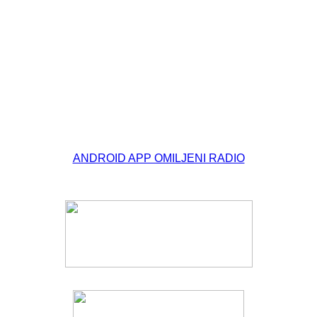
© Free
Joomla! 3 Modules
- by
VinaGecko.com
ANDROID APP OMILJENI RADIO