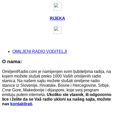
RIJEKA
OMILJENI RADIO VODITELJI
O nama:
OmiljeniRadio.com je namijenjen svim ljubiteljima radija, na
kojem možete slušati preko 1000 Vaših omiljenih radio
stanica. Na našem sajtu možete slušati omiljene radio
stanice iz Slovenije, Hrvatske, Bosne i Hercegovine, Srbije,
Crne Gore, Makedonije i dijaspore, koje svoj program
emituju putem interneta.
Ukoliko ste vlasnik, ili odgovorno
lice i želite da se Vaš radio ukloni sa našeg sajta, možete
nas
kontaktirati
.