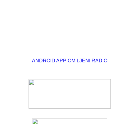
© Free
Joomla! 3 Modules
- by
VinaGecko.com
ANDROID APP OMILJENI RADIO