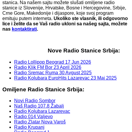
stanica. Na našem sajtu možete slušati omiljene radio
stanice iz Slovenije, Hrvatske, Bosne i Hercegovine, Srbije,
Crne Gore, Makedonije i dijaspore, koje svoj program
emituju putem interneta.
Ukoliko ste vlasnik, ili odgovorno
lice i želite da se Vaš radio ukloni sa našeg sajta, možete
nas
kontaktirati
.
Nove Radio Stanice Srbija:
Radio Lollipop Beograd
17 Jun 2026
Radio Klik FM Bor
23 April 2026
Radio Sremac Ruma
30 Avgust 2025
Radio Kolubara EuroHits Lazarevac
23 Maj 2025
Omiljene Radio Stanice Srbija:
Novi Radio Sombor
Naš Radio 107.8 Žabalj
Radio Kolubara Lazarevac
Radio 014 Valjevo
Radio Zlatar Nova Varoš
Radio Krupanj