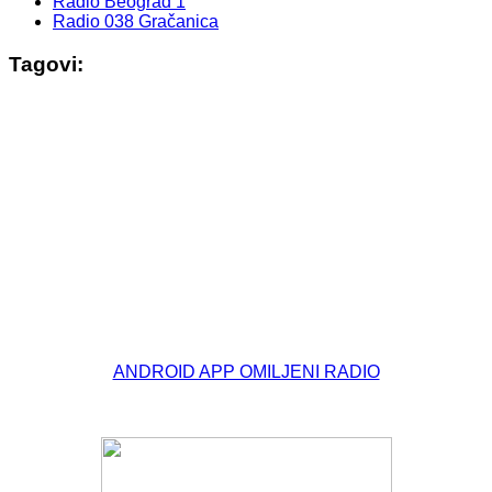
Radio Beograd 1
Radio 038 Gračanica
Tagovi:
© Free
Joomla! 3 Modules
- by
VinaGecko.com
ANDROID APP OMILJENI RADIO