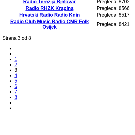
Radio Terezija Bjelovar
Pregleda: 8703
Radio RHZK Krapina
Pregleda: 8566
Hrvatski Radio Radio Knin
Pregleda: 8517
Radio Club Music Radio CMR Folk
Pregleda: 8421
Osijek
Strana 3 od 8
1
2
3
4
5
6
7
8