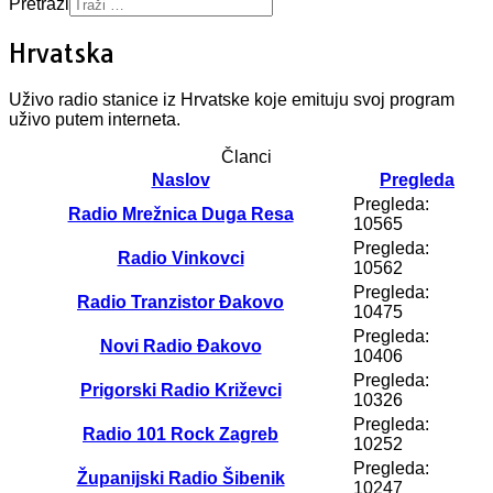
Pretraži
Hrvatska
Uživo radio stanice iz Hrvatske koje emituju svoj program
uživo putem interneta.
Članci
Naslov
Pregleda
Pregleda:
Radio Mrežnica Duga Resa
10565
Pregleda:
Radio Vinkovci
10562
Pregleda:
Radio Tranzistor Đakovo
10475
Pregleda:
Novi Radio Đakovo
10406
Pregleda:
Prigorski Radio Križevci
10326
Pregleda:
Radio 101 Rock Zagreb
10252
Pregleda:
Županijski Radio Šibenik
10247