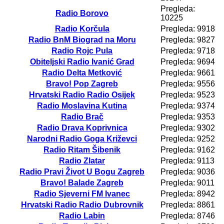
Pregleda:
Radio Borovo
10225
Radio Korčula
Pregleda: 9918
Radio BnM Biograd na Moru
Pregleda: 9827
Radio Rojc Pula
Pregleda: 9718
Obiteljski Radio Ivanić Grad
Pregleda: 9694
Radio Delta Metković
Pregleda: 9661
Bravo! Pop Zagreb
Pregleda: 9556
Hrvatski Radio Radio Osijek
Pregleda: 9523
Radio Moslavina Kutina
Pregleda: 9374
Radio Brač
Pregleda: 9353
Radio Drava Koprivnica
Pregleda: 9302
Narodni Radio Goga Križevci
Pregleda: 9252
Radio Ritam Šibenik
Pregleda: 9162
Radio Zlatar
Pregleda: 9113
Radio Pravi Život U Bogu Zagreb
Pregleda: 9036
Bravo! Balade Zagreb
Pregleda: 9011
Radio Sjeverni FM Ivanec
Pregleda: 8942
Hrvatski Radio Radio Dubrovnik
Pregleda: 8861
Radio Labin
Pregleda: 8746