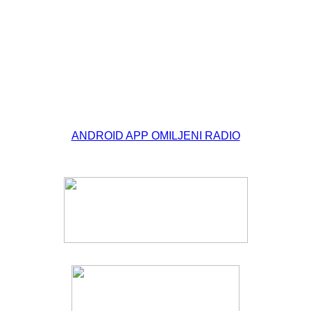
© Free
Joomla! 3 Modules
- by
VinaGecko.com
ANDROID APP OMILJENI RADIO