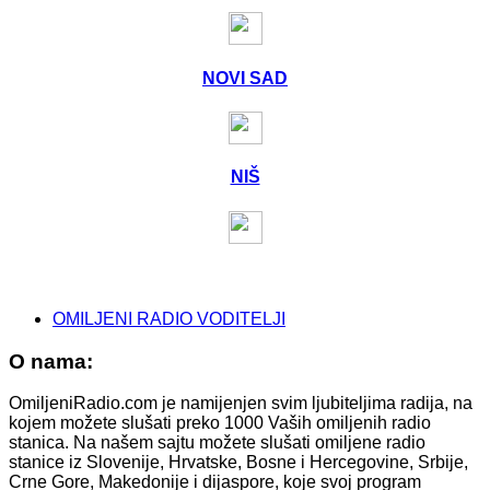
NOVI SAD
NIŠ
OMILJENI RADIO VODITELJI
O nama:
OmiljeniRadio.com je namijenjen svim ljubiteljima radija, na
kojem možete slušati preko 1000 Vaših omiljenih radio
stanica. Na našem sajtu možete slušati omiljene radio
stanice iz Slovenije, Hrvatske, Bosne i Hercegovine, Srbije,
Crne Gore, Makedonije i dijaspore, koje svoj program