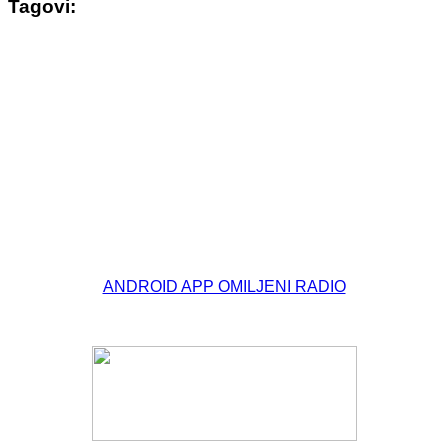
Tagovi:
© Free
Joomla! 3 Modules
- by
VinaGecko.com
ANDROID APP OMILJENI RADIO