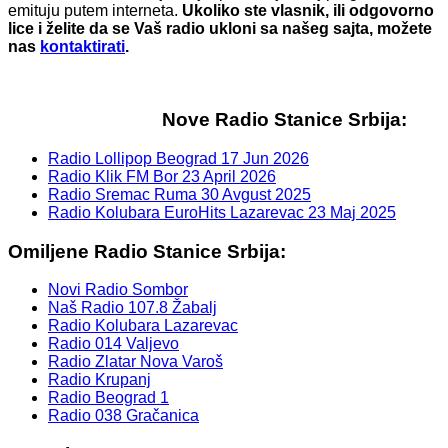
emituju putem interneta.
Ukoliko ste vlasnik, ili odgovorno
lice i želite da se Vaš radio ukloni sa našeg sajta, možete
nas
kontaktirati
.
Nove Radio Stanice Srbija:
Radio Lollipop Beograd
17 Jun 2026
Radio Klik FM Bor
23 April 2026
Radio Sremac Ruma
30 Avgust 2025
Radio Kolubara EuroHits Lazarevac
23 Maj 2025
Omiljene Radio Stanice Srbija:
Novi Radio Sombor
Naš Radio 107.8 Žabalj
Radio Kolubara Lazarevac
Radio 014 Valjevo
Radio Zlatar Nova Varoš
Radio Krupanj
Radio Beograd 1
Radio 038 Gračanica