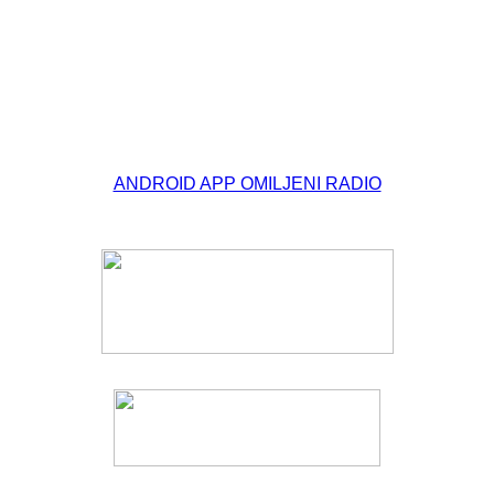
© Free
Joomla! 3 Modules
- by
VinaGecko.com
ANDROID APP OMILJENI RADIO