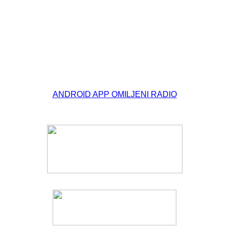
© Free
Joomla! 3 Modules
- by
VinaGecko.com
ANDROID APP OMILJENI RADIO