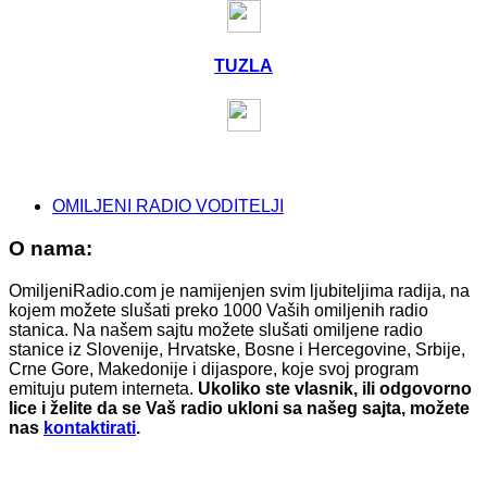
TUZLA
OMILJENI RADIO VODITELJI
O nama:
OmiljeniRadio.com je namijenjen svim ljubiteljima radija, na
kojem možete slušati preko 1000 Vaših omiljenih radio
stanica. Na našem sajtu možete slušati omiljene radio
stanice iz Slovenije, Hrvatske, Bosne i Hercegovine, Srbije,
Crne Gore, Makedonije i dijaspore, koje svoj program
emituju putem interneta.
Ukoliko ste vlasnik, ili odgovorno
lice i želite da se Vaš radio ukloni sa našeg sajta, možete
nas
kontaktirati
.