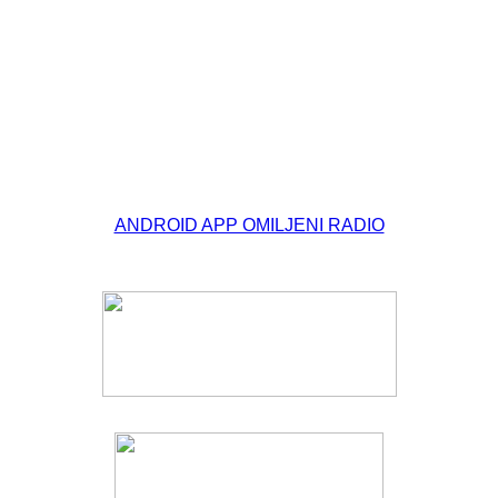
© Free
Joomla! 3 Modules
- by
VinaGecko.com
ANDROID APP OMILJENI RADIO