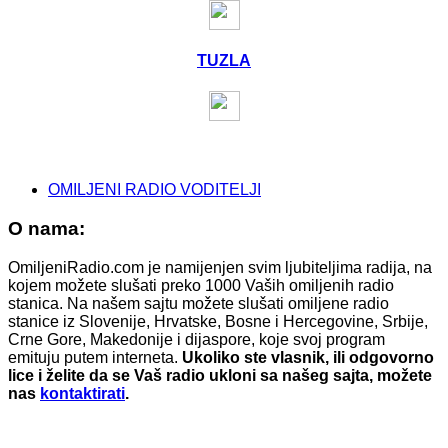
TUZLA
OMILJENI RADIO VODITELJI
O nama:
OmiljeniRadio.com je namijenjen svim ljubiteljima radija, na
kojem možete slušati preko 1000 Vaših omiljenih radio
stanica. Na našem sajtu možete slušati omiljene radio
stanice iz Slovenije, Hrvatske, Bosne i Hercegovine, Srbije,
Crne Gore, Makedonije i dijaspore, koje svoj program
emituju putem interneta.
Ukoliko ste vlasnik, ili odgovorno
lice i želite da se Vaš radio ukloni sa našeg sajta, možete
nas
kontaktirati
.