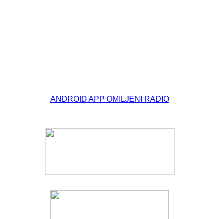
© Free
Joomla! 3 Modules
- by
VinaGecko.com
ANDROID APP OMILJENI RADIO