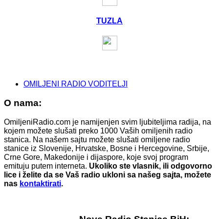
TUZLA
OMILJENI RADIO VODITELJI
O nama:
OmiljeniRadio.com je namijenjen svim ljubiteljima radija, na
kojem možete slušati preko 1000 Vaših omiljenih radio
stanica. Na našem sajtu možete slušati omiljene radio
stanice iz Slovenije, Hrvatske, Bosne i Hercegovine, Srbije,
Crne Gore, Makedonije i dijaspore, koje svoj program
emituju putem interneta.
Ukoliko ste vlasnik, ili odgovorno
lice i želite da se Vaš radio ukloni sa našeg sajta, možete
nas
kontaktirati
.