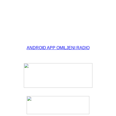
© Free
Joomla! 3 Modules
- by
VinaGecko.com
ANDROID APP OMILJENI RADIO