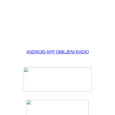
© Free
Joomla! 3 Modules
- by
VinaGecko.com
ANDROID APP OMILJENI RADIO