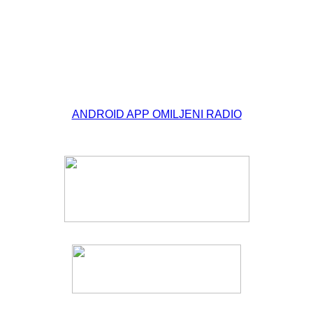
© Free
Joomla! 3 Modules
- by
VinaGecko.com
ANDROID APP OMILJENI RADIO