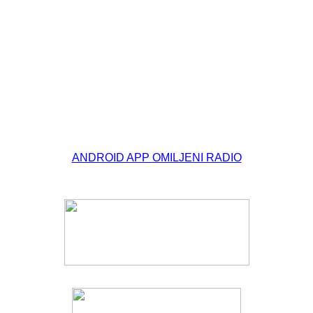
© Free
Joomla! 3 Modules
- by
VinaGecko.com
ANDROID APP OMILJENI RADIO