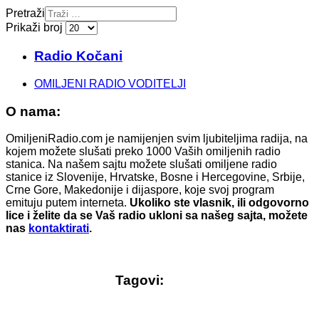
Pretraži
Prikaži broj
Radio Kočani
OMILJENI RADIO VODITELJI
O nama:
OmiljeniRadio.com je namijenjen svim ljubiteljima radija, na
kojem možete slušati preko 1000 Vaših omiljenih radio
stanica. Na našem sajtu možete slušati omiljene radio
stanice iz Slovenije, Hrvatske, Bosne i Hercegovine, Srbije,
Crne Gore, Makedonije i dijaspore, koje svoj program
emituju putem interneta.
Ukoliko ste vlasnik, ili odgovorno
lice i želite da se Vaš radio ukloni sa našeg sajta, možete
nas
kontaktirati
.
Tagovi: