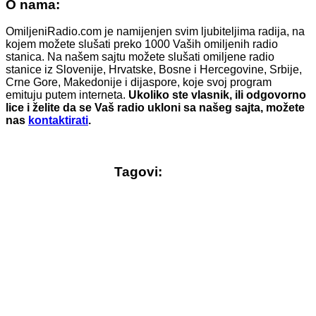
O nama:
OmiljeniRadio.com je namijenjen svim ljubiteljima radija, na
kojem možete slušati preko 1000 Vaših omiljenih radio
stanica. Na našem sajtu možete slušati omiljene radio
stanice iz Slovenije, Hrvatske, Bosne i Hercegovine, Srbije,
Crne Gore, Makedonije i dijaspore, koje svoj program
emituju putem interneta.
Ukoliko ste vlasnik, ili odgovorno
lice i želite da se Vaš radio ukloni sa našeg sajta, možete
nas
kontaktirati
.
Tagovi: