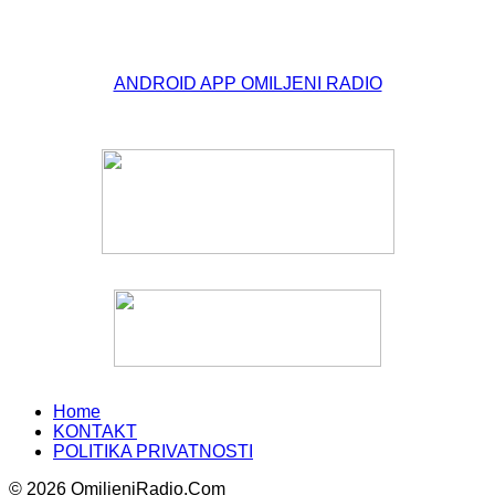
© Free
Joomla! 3 Modules
- by
VinaGecko.com
ANDROID APP OMILJENI RADIO
Home
KONTAKT
POLITIKA PRIVATNOSTI
© 2026 OmiljeniRadio.Com