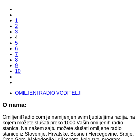
1
2
3
4
5
6
7
8
9
10
OMILJENI RADIO VODITELJI
O nama:
OmiljeniRadio.com je namijenjen svim ljubiteljima radija, na
kojem možete slušati preko 1000 Vaših omiljenih radio
stanica. Na našem sajtu možete slušati omiljene radio
stanice iz Slovenije, Hrvatske, Bosne i Hercegovine, Srbije,
Crne Gore, Makedonije i dijaspore, koje svoj program