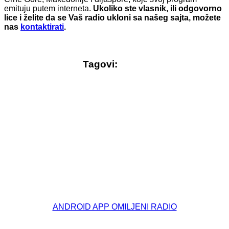
emituju putem interneta.
Ukoliko ste vlasnik, ili odgovorno
lice i želite da se Vaš radio ukloni sa našeg sajta, možete
nas
kontaktirati
.
Tagovi:
© Free
Joomla! 3 Modules
- by
VinaGecko.com
ANDROID APP OMILJENI RADIO